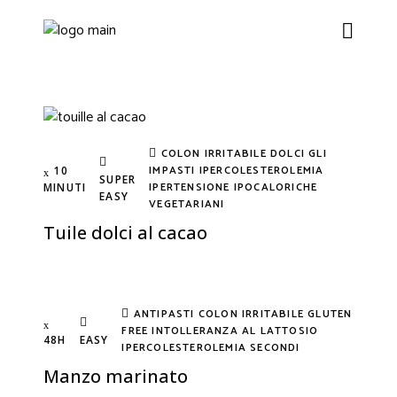
COLON IRRITABILE
DOLCI
GLI
IMPASTI
IPERCOLESTEROLEMIA
10
SUPER
IPERTENSIONE
IPOCALORICHE
MINUTI
EASY
VEGETARIANI
Tuile dolci al cacao
ANTIPASTI
COLON IRRITABILE
GLUTEN
FREE
INTOLLERANZA AL LATTOSIO
48H
EASY
IPERCOLESTEROLEMIA
SECONDI
Manzo marinato