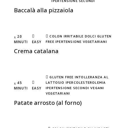
IPERTENSIONE
SECONDI
Baccalà alla pizzaiola
COLON IRRITABILE
DOLCI
GLUTEN
20
FREE
IPERTENSIONE
VEGETARIANI
MINUTI
EASY
Crema catalana
GLUTEN FREE
INTOLLERANZA AL
LATTOSIO
IPERCOLESTEROLEMIA
45
IPERTENSIONE
SECONDI
VEGANI
MINUTI
EASY
VEGETARIANI
Patate arrosto (al forno)