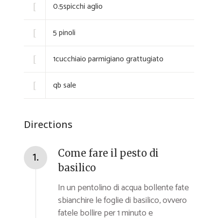
0.5
spicchi
aglio
5
pinoli
1
cucchiaio
parmigiano grattugiato
qb
sale
Directions
Come fare il pesto di
1.
basilico
In un pentolino di acqua bollente fate
sbianchire le foglie di basilico, ovvero
fatele bollire per 1 minuto e