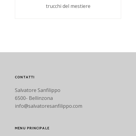
trucchi del mestiere
CONTATTI
Salvatore Sanfilippo
6500- Bellinzona
info@salvatoresanfilippo.com
MENU PRINCIPALE