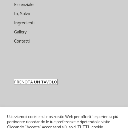
Essenziale
Io, Salvo
Ingredienti
Gallery
Contatti
PRENOTA UN TAVOLO
Instagram
Facebook
Utilizziamo i cookie sul nostro sito Web per offrirti l'esperienza più
LinkedIn
pertinente ricordando le tue preferenze e ripetendo le visite.
Cliccando “Accetta” acconsenti all'uso di TUTTI i cookie.