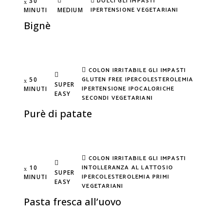
DOLCI
GLI IMPASTI
30
IPERTENSIONE
VEGETARIANI
MINUTI
MEDIUM
Bignè
COLON IRRITABILE
GLI IMPASTI
GLUTEN FREE
IPERCOLESTEROLEMIA
50
SUPER
IPERTENSIONE
IPOCALORICHE
MINUTI
EASY
SECONDI
VEGETARIANI
Purè di patate
COLON IRRITABILE
GLI IMPASTI
INTOLLERANZA AL LATTOSIO
10
SUPER
IPERCOLESTEROLEMIA
PRIMI
MINUTI
EASY
VEGETARIANI
Pasta fresca all’uovo