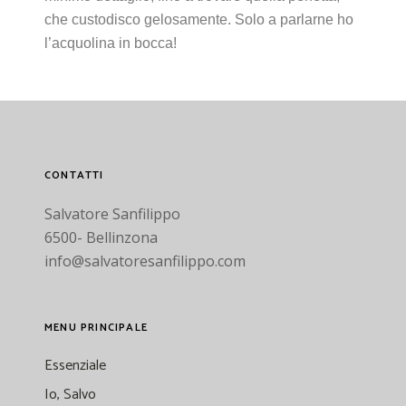
che custodisco gelosamente. Solo a parlarne ho
l’acquolina in bocca!
CONTATTI
Salvatore Sanfilippo
6500- Bellinzona
info@salvatoresanfilippo.com
MENU PRINCIPALE
Essenziale
Io, Salvo