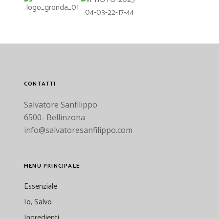
CONTATTI
Salvatore Sanfilippo
6500- Bellinzona
info@salvatoresanfilippo.com
MENU PRINCIPALE
Essenziale
Io, Salvo
Ingredienti