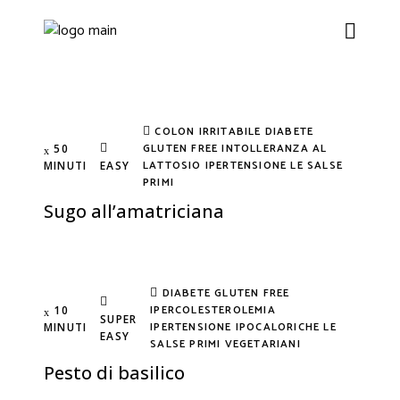
COLON IRRITABILE
DIABETE
GLUTEN FREE
INTOLLERANZA AL
50
LATTOSIO
IPERTENSIONE
LE SALSE
MINUTI
EASY
PRIMI
Sugo all’amatriciana
DIABETE
GLUTEN FREE
IPERCOLESTEROLEMIA
10
SUPER
IPERTENSIONE
IPOCALORICHE
LE
MINUTI
EASY
SALSE
PRIMI
VEGETARIANI
Pesto di basilico